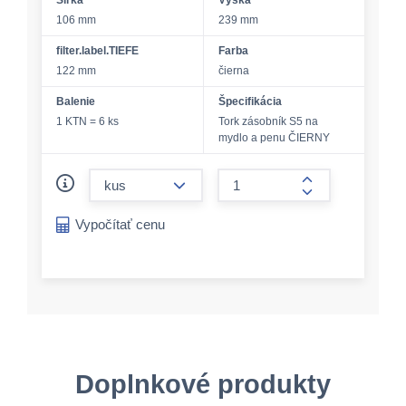
Šírka
Výška
106 mm
239 mm
filter.label.TIEFE
Farba
122 mm
čierna
Balenie
Špecifikácia
1 KTN = 6 ks
Tork zásobník S5 na
mydlo a penu ČIERNY
form.decrease-amount
form.increase-a
Vypočítať cenu
Doplnkové produkty