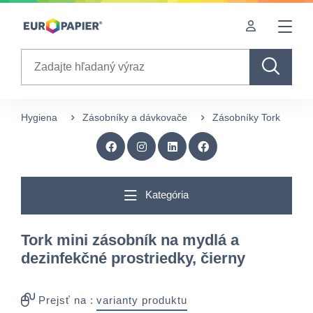
Table Of Content
Doplnkové produkty
Zaujímavé produkty pre Vás
sr.skip-to.main-content
sr.skip-to.table-of-contents
sr.skip-to.main-navigation
Search
Hygiena
Zásobníky a dávkovače
Zásobníky Tork
N
Kategória
Tork mini zásobník na mydlá a
dezinfekčné prostriedky, čierny
Prejsť na :
varianty produktu