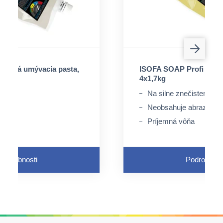
ekutá umývacia pasta,
ISOFA SOAP Profi diele
4x1,7kg
Na silne znečistené ru
Neobsahuje abrazíva
Príjemná vôňa
Podrobnosti
Podrobnost