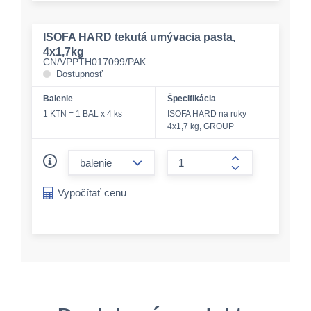
ISOFA HARD tekutá umývacia pasta,
4x1,7kg
CN/VPPTH017099/PAK
Dostupnosť
Balenie
Špecifikácia
1 KTN = 1 BAL x 4 ks
ISOFA HARD na ruky
4x1,7 kg, GROUP
form.decrease-amount
form.increase-a
Vypočítať cenu