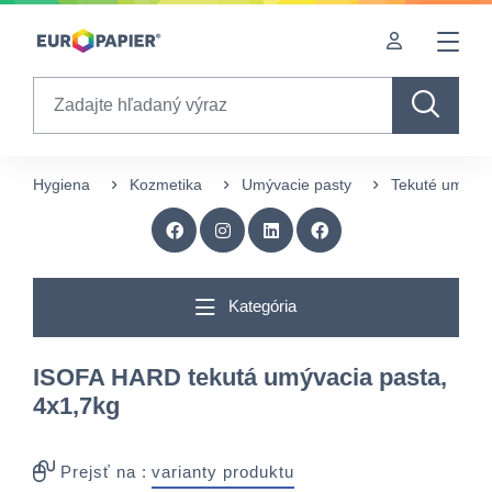
Table Of Content
Doplnkové produkty
Zaujímavé produkty pre Vás
sr.skip-to.main-content
sr.skip-to.table-of-contents
sr.skip-to.main-navigation
Search
Hygiena
Kozmetika
Umývacie pasty
Tekuté umývac
Kategória
ISOFA HARD tekutá umývacia pasta,
4x1,7kg
Prejsť na :
varianty produktu