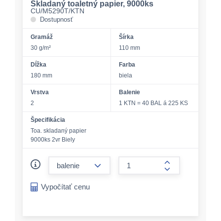
Skladaný toaletný papier, 9000ks
CU/M5290T/KTN
Dostupnosť
Gramáž
Šírka
30 g/m²
110 mm
Dĺžka
Farba
180 mm
biela
Vrstva
Balenie
2
1 KTN = 40 BAL á 225 KS
Špecifikácia
Toa. skladaný papier
9000ks 2vr Biely
form.decrease-amount
form.increase-a
Vypočítať cenu