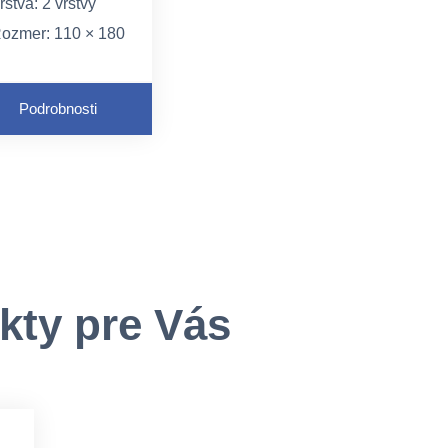
rstva: 2 vrstvy
ozmer: 110 × 180
mm
ramáž: 31 g/m²
Podrobnosti
kty pre Vás