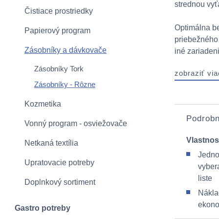
strednou vy
Čistiace prostriedky
Optimálna b
Papierový program
priebežného 
Zásobníky a dávkovače
iné zariadenia
Zásobníky Tork
zobraziť via
Zásobníky - Rôzne
Kozmetika
Podrobn
Vonný program - osviežovače
Vlastnos
Netkaná textília
Jedno
Upratovacie potreby
vyber
liste
Doplnkový sortiment
Nákla
ekono
Gastro potreby