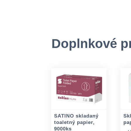
Doplnkové p
SATINO skladaný
Sk
toaletný papier,
pa
9000ks