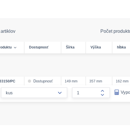
artiklov
Počet produkt
roduktu
Dostupnosť
Šírka
Výška
hĺbka
Dostupnosť
33150/PC
149 mm
357 mm
162 mm
form.decrease-amount
Vypo
form.increase