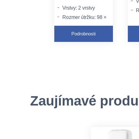
V
Vrstvy: 2 vrstvy
R
Rozmer útržku: 98 ×
210 mm
G
Podrobnosti
Kvalita: Prestige
Zaujímavé produ