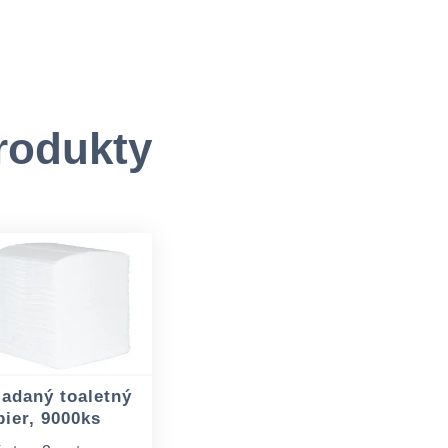
rodukty
ladaný toaletný
pier, 9000ks