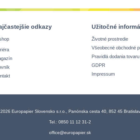
ajčastejšie odkazy
Užitočné informá
shop
Životné prostredie
Všeobecné obchodné 
riéra
Pravidlá dodania tovaru
gazín
GDPR
ovník
Impressum
ntakt
2026 Europapier Slovensko s.r.o., Panónska cesta 40, 852 45 Bratisl
Tel.: 0850 11 12 31-2
office@europapier.sk