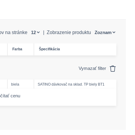
ov na stránke
|
Zobrazenie produktu
Farba
Špecifikácia
Vymazať filter
biela
SATINO dávkovač na sklad. TP biely BT1
čítať cenu
-amount