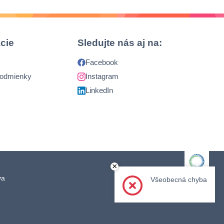
cie
Sledujte nás aj na:
Facebook
podmienky
Instagram
LinkedIn
×
ava
Člen skupiny
Všeobecná chyba