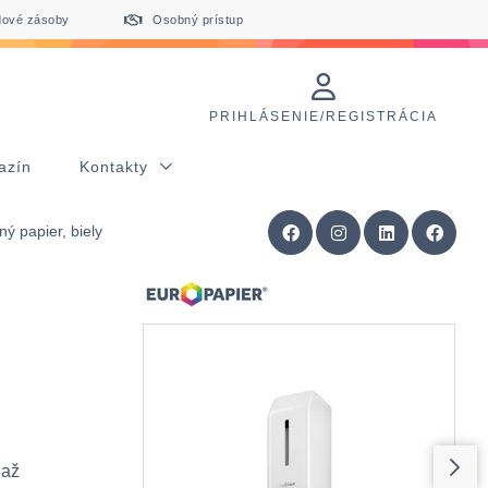
dové zásoby
Osobný prístup
PRIHLÁSENIE/REGISTRÁCIA
azín
Kontakty
ý papier, biely
 až