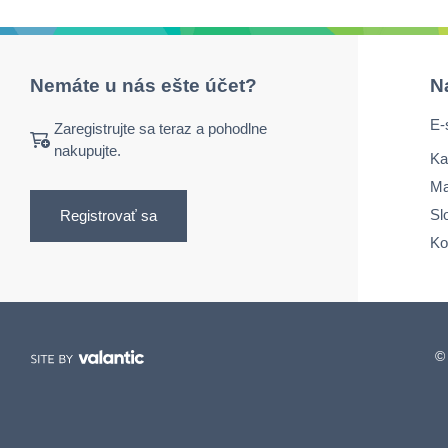
Nemáte u nás ešte účet?
N
E-
Zaregistrujte sa teraz a pohodlne
nakupujte.
Ka
Ma
Sl
Registrovať sa
Ko
© 