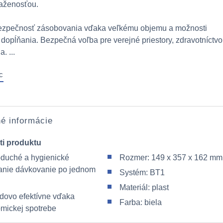
ťaženosťou.
ezpečnosť zásobovania vďaka veľkému objemu a možnosti
dopĺňania. Bezpečná voľba pre verejné priestory, zdravotníctvo
. ...
c
é informácie
ti produktu
duché a hygienické
Rozmer: 149 x 357 x 162 mm
anie dávkovanie po jednom
Systém: BT1
Materiál: plast
dovo efektívne vďaka
Farba: biela
mickej spotrebe