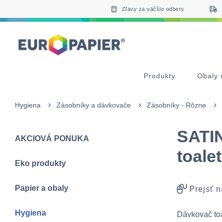
Table Of Content
Doplnkové produkty
Zaujímavé produkty pre Vás
sr.skip-to.main-content
sr.skip-to.table-of-contents
sr.skip-to.main-navigation
Zľavy za väčšie odbery
Produkty
Obaly 
Hygiena
Zásobníky a dávkovače
Zásobníky - Rôzne
SATIN
AKCIOVÁ PONUKA
toale
Eko produkty
Papier a obaly
Prejsť n
Hygiena
Dávkovač toa