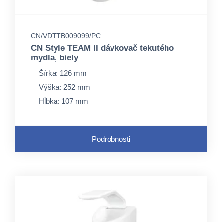
CN/VDTTB009099/PC
CN Style TEAM II dávkovač tekutého
mydla, biely
Šírka: 126 mm
Výška: 252 mm
Hĺbka: 107 mm
Podrobnosti