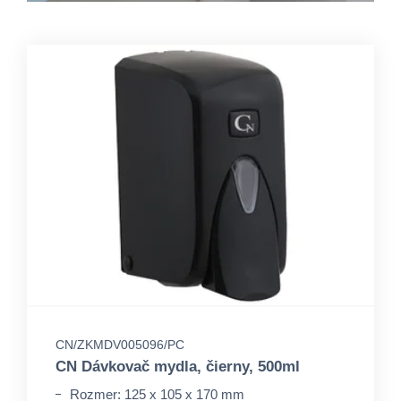
CN/ZKMDV005096/PC
CN Dávkovač mydla, čierny, 500ml
Rozmer: 125 x 105 x 170 mm