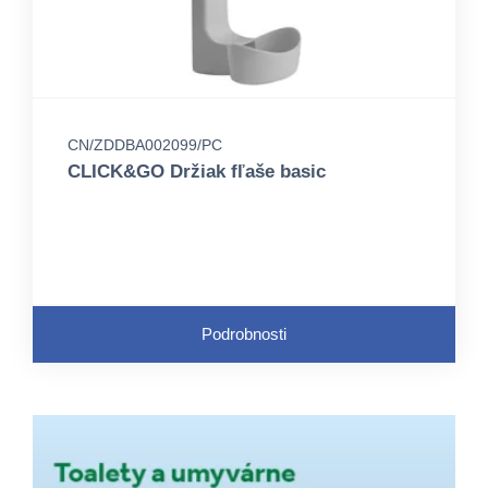
CN/ZDDBA002099/PC
CLICK&GO Držiak fľaše basic
Podrobnosti