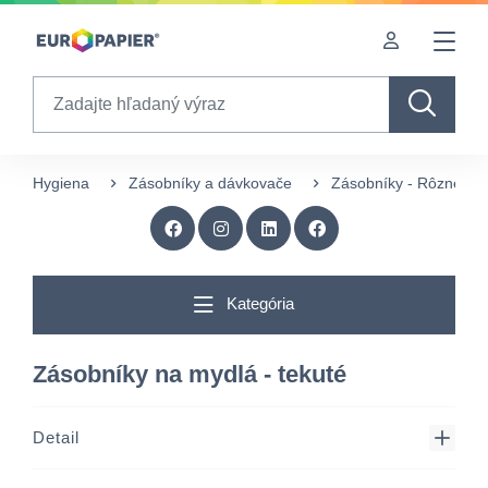
Table Of Content
sr.skip-to.main-content
sr.skip-to.table-of-contents
sr.skip-to.main-navigation
Search
Hygiena
Zásobníky a dávkovače
Zásobníky - Rôzne
Kategória
Zásobníky na mydlá - tekuté
Detail