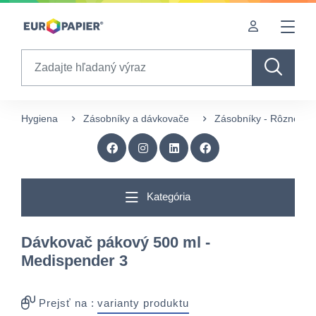
Table Of Content
Zaujímavé produkty pre Vás
sr.skip-to.main-content
sr.skip-to.table-of-contents
sr.skip-to.main-navigation
Search
Hygiena
Zásobníky a dávkovače
Zásobníky - Rôzne
Kategória
Dávkovač pákový 500 ml -
Medispender 3
Prejsť na :
varianty produktu