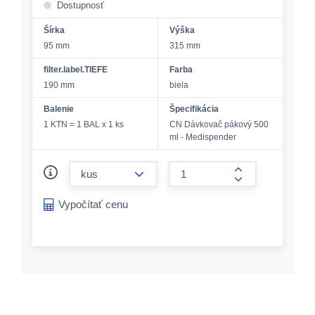
Dostupnosť
Šírka
Výška
95 mm
315 mm
filter.label.TIEFE
Farba
190 mm
biela
Balenie
Špecifikácia
1 KTN = 1 BAL x 1 ks
CN Dávkovač pákový 500
ml - Medispender
form.decrease-amount
form.increase-a
Vypočítať cenu