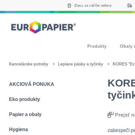
Table Of Content
sr.skip-to.main-content
sr.skip-to.table-of-contents
sr.skip-to.main-navigation
Zľavy za väčšie odbery
Produkty
Obaly 
Kancelárske potreby
Lepiace pásky a tyčinky
KORES "Eco 
KORES
AKCIOVÁ PONUKA
tyčin
Eko produkty
Papier a obaly
Prejsť n
Hygiena
zabezpečí p