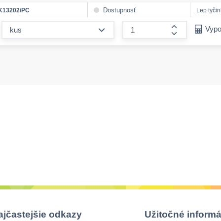
Dostupnosť
K13202/PC
Lep tyči
form.decrease-amount
Vypo
form.increase
ajčastejšie odkazy
Užitočné informá