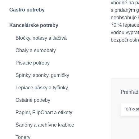
vhodné na p
Gastro potreby
s pridaným g
neobsahuje š
70 % lepiace
Kancelárske potreby
vodou vypra
Bločky, notesy a tlačivá
bezpečnostn
Obaly a euroobaly
Písacie potreby
Spinky, sponky, gumičky
Lepiace pásky a tyčinky
Prehľad 
Ostatné potreby
Číslo p
Papier, FlipChart a etikety
Šanóny a archívne krabice
Tonery