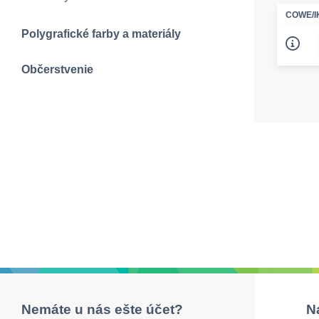
COWE/I
Polygrafické farby a materiály
Občerstvenie
Nemáte u nás ešte účet?
N