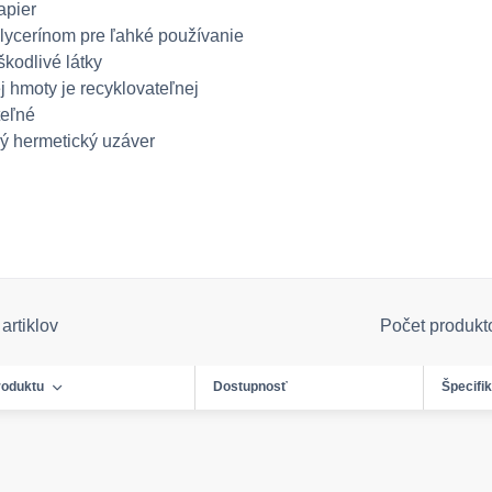
apier
lycerínom pre ľahké používanie
kodlivé látky
j hmoty je recyklovateľnej
teľné
ý hermetický uzáver
artiklov
Počet produkt
roduktu
Dostupnosť
Špecifi