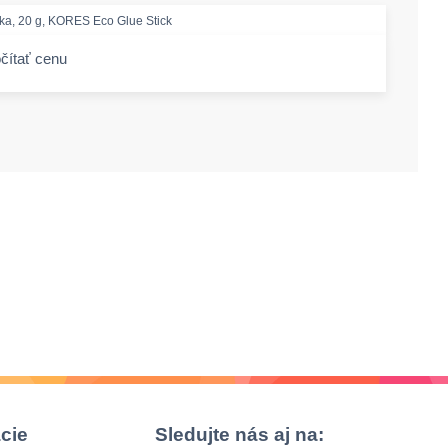
nka, 20 g, KORES Eco Glue Stick
čítať cenu
-amount
cie
Sledujte nás aj na: