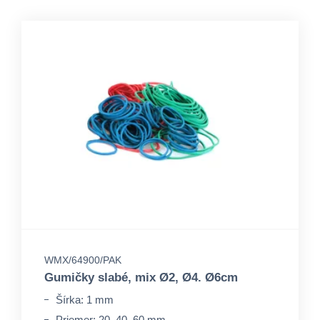
WMX/64900/PAK
Gumičky slabé, mix Ø2, Ø4. Ø6cm
Šírka: 1 mm
Priemer: 20, 40, 60 mm