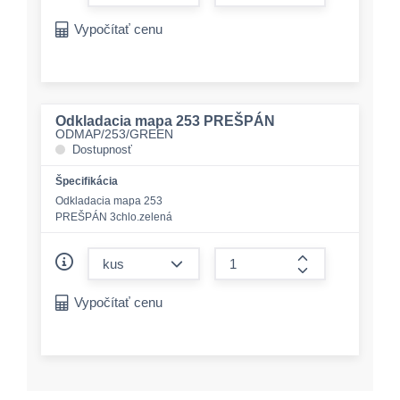
form.increase-a
Vypočítať cenu
Odkladacia mapa 253 PREŠPÁN
ODMAP/253/GREEN
Dostupnosť
Špecifikácia
Odkladacia mapa 253
PREŠPÁN 3chlo.zelená
form.decrease-amount
form.increase-a
Vypočítať cenu