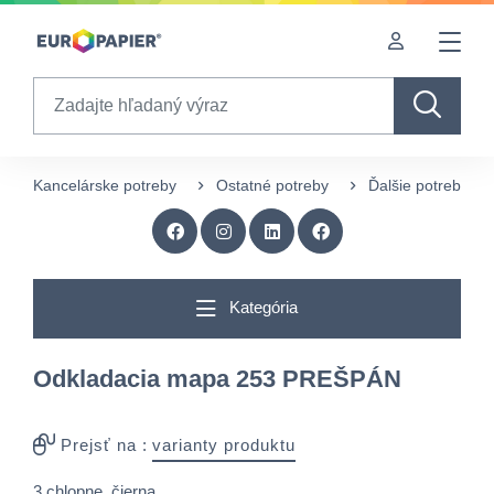
Table Of Content
sr.skip-to.main-content
sr.skip-to.table-of-contents
sr.skip-to.main-navigation
Search
Kancelárske potreby
Ostatné potreby
Ďalšie potreby
Kategória
Odkladacia mapa 253 PREŠPÁN
Prejsť na :
varianty produktu
3 chlopne, čierna