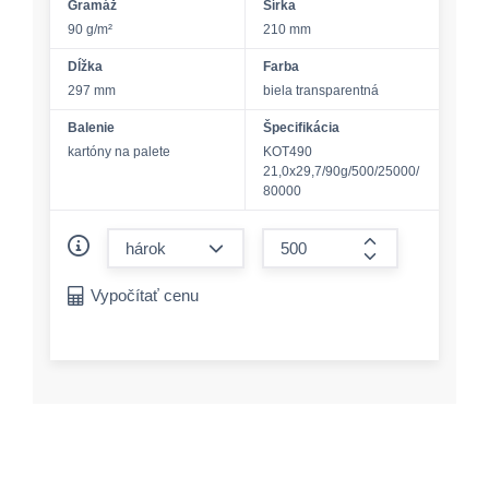
Gramáž
Šírka
90 g/m²
210 mm
Dĺžka
Farba
297 mm
biela transparentná
Balenie
Špecifikácia
kartóny na palete
KOT490
21,0x29,7/90g/500/25000/
80000
form.decrease-amount
form.increase-a
Vypočítať cenu