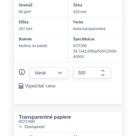
Gramáž
Šírka
90 g/m²
420 mm
Dĺžka
Farba
297 mm
biela transparentná
Balenie
Špecifikácia
kartóny na palete
KOT390
29,7x42,0/90g/500/12500/
40000
form.decrease-amount
form.increase-a
Vypočítať cenu
Transparentné papiere
KOT490
Dostupnosť