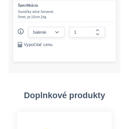
Špecifikácia
Gumičky silné červené,
5mm, pr.10cm,1kg
form.decrease-amount
form.increase-a
Vypočítať cenu
Doplnkové produkty