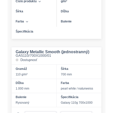
Číslo produktu
g/m²
Šírka
Dĺžka
Farba
Balenie
Špecifikácia
Galaxy Metallic Smooth (jednostranný)
GAS110/700X1000/01
Dostupnosť
Gramáž
Šírka
110 g/m²
700 mm
Dĺžka
Farba
1.000 mm
pearl white / naturweiss
Balenie
Špecifikácia
Rysovaný
Galaxy 110g 700x1000
form.decrease-amount