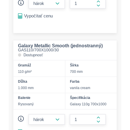
form.increase-a
Vypočítať cenu
Galaxy Metallic Smooth (jednostranný)
GAS110/700X1000/30
Dostupnosť
Gramáž
Šírka
110 g/m²
700 mm
Dĺžka
Farba
1.000 mm
vanila cream
Balenie
Špecifikácia
Rysovaný
Galaxy 110g 700x1000
form.decrease-amount
form.increase-a