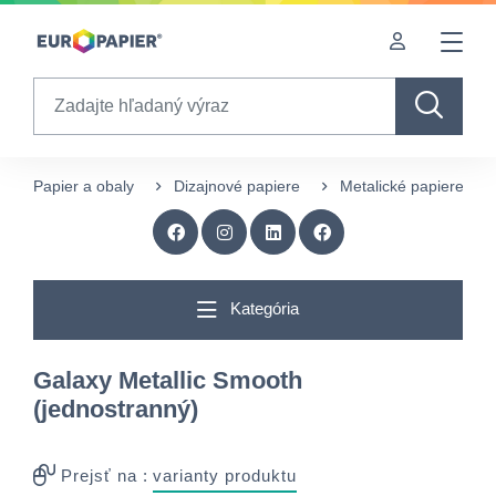
Table Of Content
Doplnkové produkty
Zaujímavé produkty pre Vás
sr.skip-to.main-content
sr.skip-to.table-of-contents
sr.skip-to.main-navigation
Search
Papier a obaly
Dizajnové papiere
Metalické papiere
Kategória
Galaxy Metallic Smooth
(jednostranný)
Prejsť na :
varianty produktu