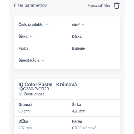
Filter parametrov
Vymazať filter
Číslo produktu
g/m²
Šírka
Dĺžka
Farba
Balenie
Špecifikácia
IQ Color Pastel - Krémová
IQC380/P/CR20
Dostupnosť
Gramáž
Šírka
80 g/m²
420 mm
Dĺžka
Farba
297 mm
CR20 krémová