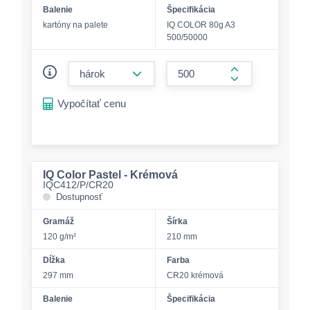
Balenie
Špecifikácia
kartóny na palete
IQ COLOR 80g A3
500/50000
form.decrease-amount
form.increase-a
Vypočítať cenu
IQ Color Pastel - Krémová
IQC412/P/CR20
Dostupnosť
Gramáž
Šírka
120 g/m²
210 mm
Dĺžka
Farba
297 mm
CR20 krémová
Balenie
Špecifikácia