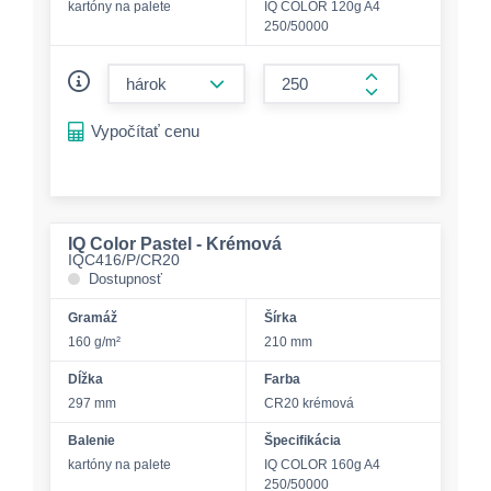
kartóny na palete
IQ COLOR 120g A4
250/50000
form.decrease-amount
form.increase-a
Vypočítať cenu
IQ Color Pastel - Krémová
IQC416/P/CR20
Dostupnosť
Gramáž
Šírka
160 g/m²
210 mm
Dĺžka
Farba
297 mm
CR20 krémová
Balenie
Špecifikácia
kartóny na palete
IQ COLOR 160g A4
250/50000