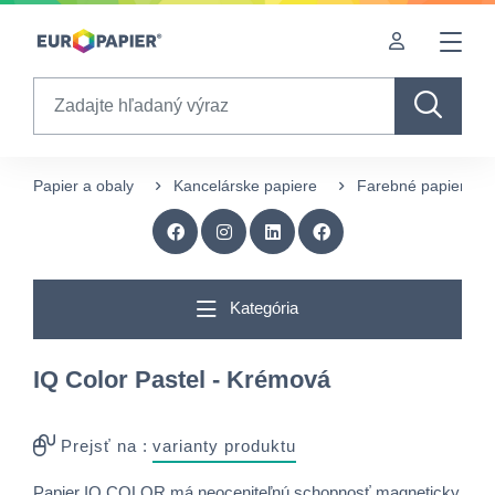
Table Of Content
sr.skip-to.main-content
sr.skip-to.table-of-contents
sr.skip-to.main-navigation
Search
Papier a obaly
Kancelárske papiere
Farebné papiere
Kategória
IQ Color Pastel - Krémová
Prejsť na :
varianty produktu
Papier IQ COLOR má neoceniteľnú schopnosť magneticky