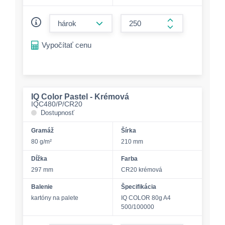
form.decrease-amount
form.increase-a
Vypočítať cenu
IQ Color Pastel - Krémová
IQC480/P/CR20
Dostupnosť
Gramáž
Šírka
80 g/m²
210 mm
Dĺžka
Farba
297 mm
CR20 krémová
Balenie
Špecifikácia
kartóny na palete
IQ COLOR 80g A4
500/100000