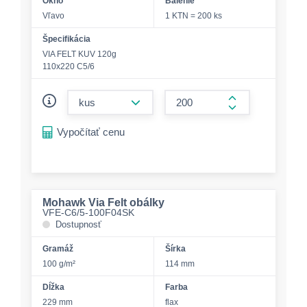
Okno
Balenie
Vľavo
1 KTN = 200 ks
Špecifikácia
VIA FELT KUV 120g
110x220 C5/6
form.decrease-amount
form.increase-a
Vypočítať cenu
Mohawk Via Felt obálky
VFE-C6/5-100F04SK
Dostupnosť
Gramáž
Šírka
100 g/m²
114 mm
Dĺžka
Farba
229 mm
flax