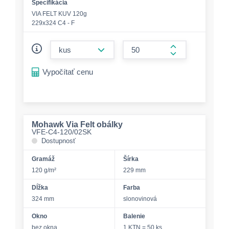
Špecifikácia
VIA FELT KUV 120g
229x324 C4 - F
form.decrease-amount
form.increase-a
Vypočítať cenu
Mohawk Via Felt obálky
VFE-C4-120/02SK
Dostupnosť
Gramáž
Šírka
120 g/m²
229 mm
Dĺžka
Farba
324 mm
slonovinová
Okno
Balenie
bez okna
1 KTN = 50 ks