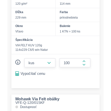
120 g/m²
114 mm
Dĺžka
Farba
229 mm
prírodnebiela
Okno
Balenie
Vľavo
1 KTN = 100 ks
Špecifikácia
VIA FELT KUV 120g
114x229 C6/5 win Natur
form.decrease-amount
form.increase-a
Vypočítať cenu
Mohawk Via Felt obálky
VFE-Q-120/01SKF
Dostupnosť