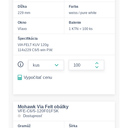
Dĺžka
Farba
229 mm
weiss / pure white
Okno
Balenie
Vľavo
1 KTN = 100 ks
Špecifikácia
VIA FELT KUV 120g
114x229 C6/5 win P.W.
form.decrease-amount
form.increase-a
Vypočítať cenu
Mohawk Via Felt obálky
VFE-C6/5-120F01FSK
Dostupnosť
Gramáž
Šírka