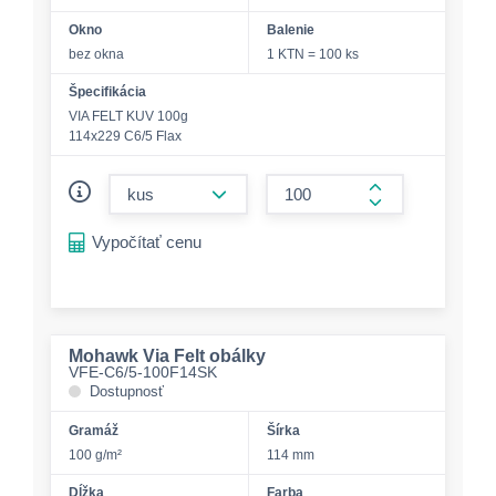
Okno
Balenie
bez okna
1 KTN = 100 ks
Špecifikácia
VIA FELT KUV 100g
114x229 C6/5 Flax
form.decrease-amount
form.increase-a
Vypočítať cenu
Mohawk Via Felt obálky
VFE-C6/5-100F14SK
Dostupnosť
Gramáž
Šírka
100 g/m²
114 mm
Dĺžka
Farba