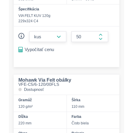
Špecifikácia
VIA FELT KUV 120g
229x324 C4
form.decrease-amount
form.increase-a
Vypočítať cenu
Mohawk Via Felt obálky
VFE-C5/6-120/00FLS
Dostupnosť
Gramáž
Šírka
120 g/m²
110 mm
Dĺžka
Farba
220 mm
Čisto biela