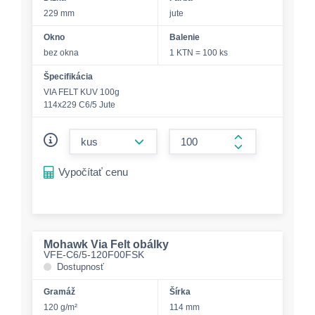
229 mm
jute
Okno
Balenie
bez okna
1 KTN = 100 ks
Špecifikácia
VIA FELT KUV 100g
114x229 C6/5 Jute
form.decrease-amount
form.increase-a
Vypočítať cenu
Mohawk Via Felt obálky
VFE-C6/5-120F00FSK
Dostupnosť
Gramáž
Šírka
120 g/m²
114 mm