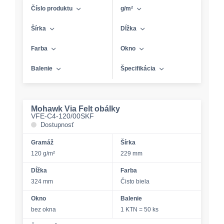
Číslo produktu
g/m²
Šírka
Dĺžka
Farba
Okno
Balenie
Špecifikácia
Mohawk Via Felt obálky
VFE-C4-120/00SKF
Dostupnosť
Gramáž
Šírka
120 g/m²
229 mm
Dĺžka
Farba
324 mm
Čisto biela
Okno
Balenie
bez okna
1 KTN = 50 ks