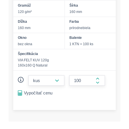
Gramáž
Šírka
120 g/m²
160 mm
Dĺžka
Farba
160 mm
prírodnebiela
Okno
Balenie
bez okna
1 KTN = 100 ks
Špecifikácia
VIA FELT KUV 120g
160x160 Q Natural
form.decrease-amount
form.increase-a
Vypočítať cenu