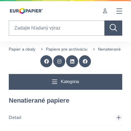
Table Of Content
sr.skip-to.main-content
sr.skip-to.table-of-contents
sr.skip-to.main-navigation
Search
Papier a obaly
Papiere pre archiváciu
Nenatierané papi
Kategória
Nenatierané papiere
Detail