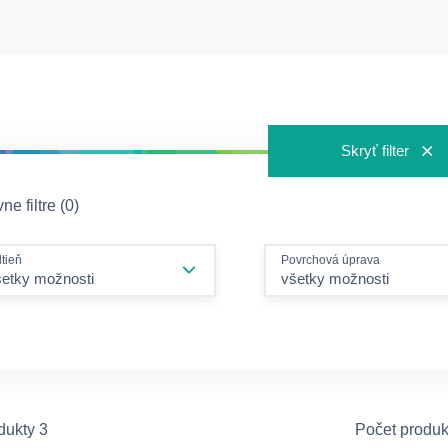
Skryť filter
ne filtre (0)
tieň
Povrchová úprava
šetky možnosti
všetky možnosti
dukty 3
Počet produk