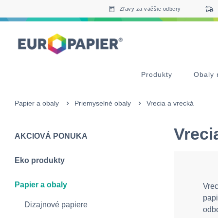
Table Of Content
sr.skip-to.main-content
sr.skip-to.table-of-contents
sr.skip-to.main-navigation
Zľavy za väčšie odbery
Produkty
Obaly 
Papier a obaly
Priemyselné obaly
Vrecia a vrecká
Vreci
AKCIOVÁ PONUKA
Eko produkty
Papier a obaly
Vrec
papi
Dizajnové papiere
odbe