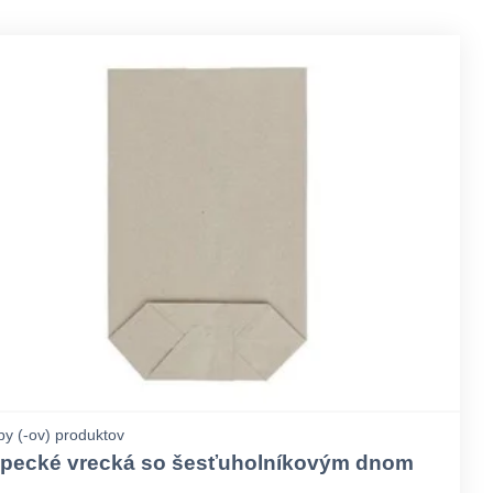
py (-ov) produktov
pecké vrecká so šesťuholníkovým dnom