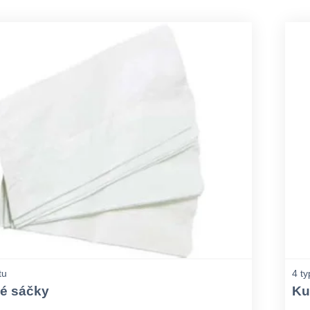
tu
4 ty
vé sáčky
Ku