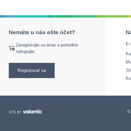
Nemáte u nás ešte účet?
N
E-
Zaregistrujte sa teraz a pohodlne
nakupujte.
Ka
Ma
Sl
Registrovať sa
Ko
© 