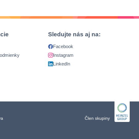
cie
Sledujte nás aj na:
Facebook
podmienky
Instagram
LinkedIn
ava
Člen skupiny