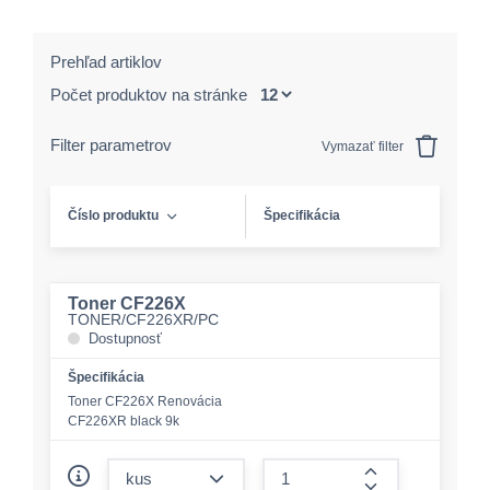
Prehľad artiklov
Počet produktov na stránke
Filter parametrov
Vymazať filter
Číslo produktu
Špecifikácia
Toner CF226X
TONER/CF226XR/PC
Dostupnosť
Špecifikácia
Toner CF226X Renovácia
CF226XR black 9k
form.decrease-amount