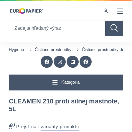
Table Of Content
Doplnkové produkty
Zaujímavé produkty pre Vás
sr.skip-to.main-content
sr.skip-to.table-of-contents
sr.skip-to.main-navigation
Search
Hygiena
Čistiace prostriedky
Čistiace prostriedky do ku
Kategória
CLEAMEN 210 proti silnej mastnote,
5L
Prejsť na :
varianty produktu