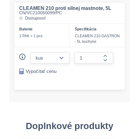
CLEAMEN 210 proti silnej mastnote, 5L
CN/VC210050099/PC
Dostupnosť
Balenie
Špecifikácia
1 PAK = 1 pcs
CLEAMEN 210 GASTRON
- 5L kuchyne
form.decrease-amount
form.increase-a
Vypočítať cenu
Doplnkové produkty