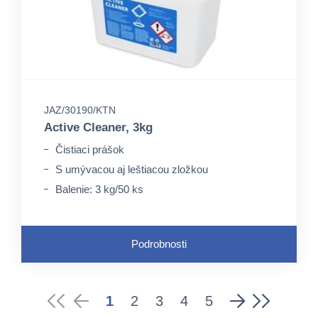
JAZ/30190/KTN
Active Cleaner, 3kg
Čistiaci prášok
S umývacou aj leštiacou zložkou
Balenie: 3 kg/50 ks
Podrobnosti
1
2
3
4
5