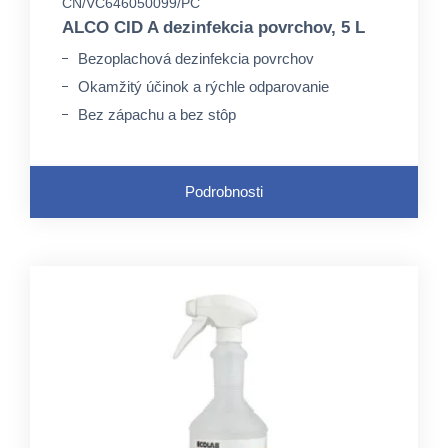
CN/VC646050099/PC
ALCO CID A dezinfekcia povrchov, 5 L
Bezoplachová dezinfekcia povrchov
Okamžitý účinok a rýchle odparovanie
Bez zápachu a bez stôp
Podrobnosti