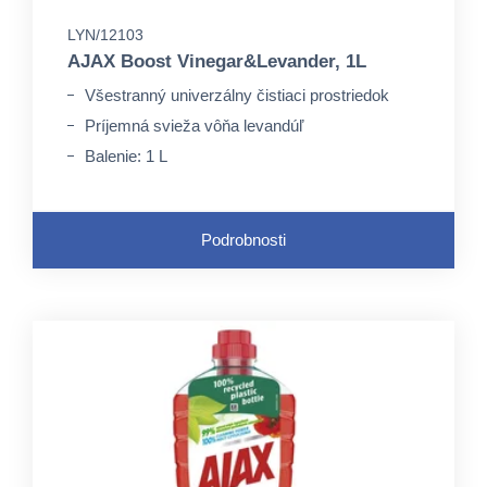
LYN/12103
AJAX Boost Vinegar&Levander, 1L
Všestranný univerzálny čistiaci prostriedok
Príjemná svieža vôňa levandúľ
Balenie: 1 L
Podrobnosti